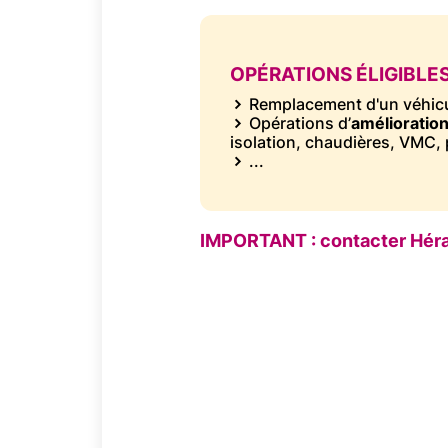
TITRE
OPÉRATIONS ÉLIGIBLE
Texte
Remplacement d'un véhicu
Opérations d’
amélioratio
isolation, chaudières, VMC,
...
Texte
IMPORTANT : contacter Héra