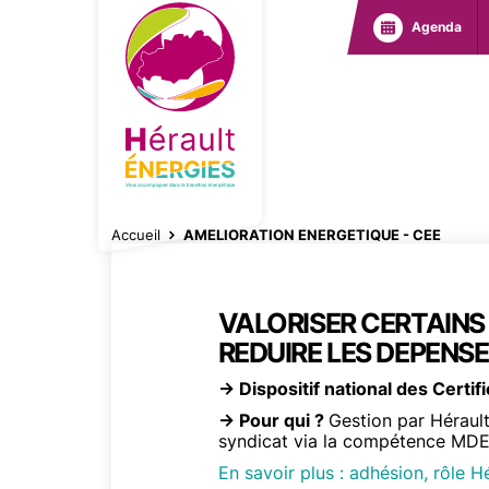
Aller
Agenda
au
contenu
principal
NAVIGATIO
PRINCIPAL
Accueil
AMELIORATION ENERGETIQUE - CEE
FIL
D'ARIANE
VALORISER CERTAINS
Contenu
Texte
REDUIRE LES DEPENSE
→ Dispositif national des Certi
→ Pour qui ?
Gestion par Héraul
syndicat via la compétence MD
En savoir plus : adhésion, rôle Hé