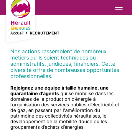
Aller
au
contenu
principal
Réseaux
Transition énergétique
Mobilité décarbonée
Animation - Sensibilisation
Aides financières
Groupements d'achats
Réseaux
Accueil
RECRUTEMENT
Bornes publiques de recharge pour véhicules
Electricité
Mobilité décarbonée
Extinction nocturne
Rénovation énergétique
Bornes privées
Transition énergétique
FIL
électriques
D'ARIANE
Éclairage public
Rénovation énergétique
Energies renouvelables
Energies
Nos actions rassemblent de nombreux
Implantation infrastructure de recharge
Aides financières
métiers qu’ils soient techniques ou
administratifs, juridiques, financiers. Cette
Télécommunications
Energies renouvelables
Amélioration énergétique - CEE
Véhicules Electriques
diversité offre de nombreuses opportunités
Groupements d'achats
professionnelles.
Gaz
Télégestion des bâtiments
Contenu
Texte
Rejoignez une équipe à taille humaine, une
quarantaine d’agents
qui se mobilise dans les
Contrôle des concessions
Animation - Sensibilisation
domaines de la production d’énergie à
l’organisation des services publics d’électricité et
de gaz, en passant par l'amélioration du
patrimoine des collectivités héraultaises, le
développement de la mobilité douce ou les
groupements d’achats d’énergies.