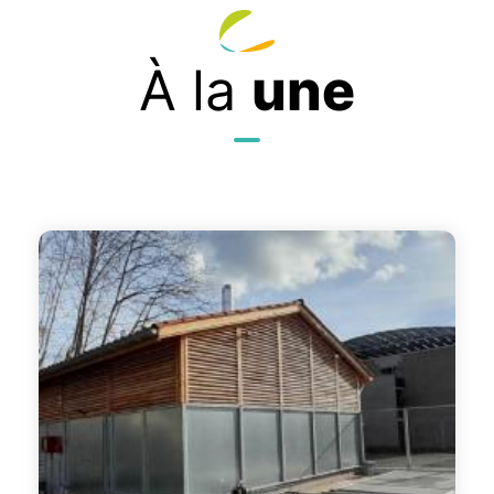
À la
une