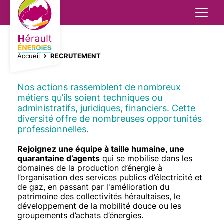
Aller
au
contenu
principal
Réseaux
Transition énergétique
Mobilité décarbonée
Animation - Sensibilisation
Aides financières
Groupements d'achats
Réseaux
Accueil
RECRUTEMENT
Bornes publiques de recharge pour véhicules
Electricité
Mobilité décarbonée
Extinction nocturne
Rénovation énergétique
Bornes privées
Transition énergétique
FIL
électriques
D'ARIANE
Éclairage public
Rénovation énergétique
Energies renouvelables
Energies
Nos actions rassemblent de nombreux
Implantation infrastructure de recharge
Aides financières
métiers qu’ils soient techniques ou
administratifs, juridiques, financiers. Cette
Télécommunications
Energies renouvelables
Amélioration énergétique - CEE
Véhicules Electriques
diversité offre de nombreuses opportunités
Groupements d'achats
professionnelles.
Gaz
Télégestion des bâtiments
Contenu
Texte
Rejoignez une équipe à taille humaine, une
quarantaine d’agents
qui se mobilise dans les
Contrôle des concessions
Animation - Sensibilisation
domaines de la production d’énergie à
l’organisation des services publics d’électricité et
de gaz, en passant par l'amélioration du
patrimoine des collectivités héraultaises, le
développement de la mobilité douce ou les
groupements d’achats d’énergies.