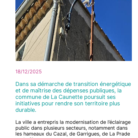
18/12/2025
Dans sa démarche de transition énergétique
et de maîtrise des dépenses publiques, la
commune de La Caunette poursuit ses
initiatives pour rendre son territoire plus
durable.
Contenu
Texte
La ville a entrepris la modernisation de l’éclairage
public dans plusieurs secteurs, notamment dans
les hameaux du Cazal, de Garrigues, de La Prade