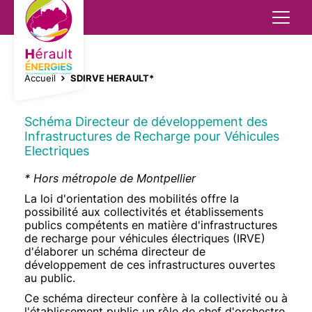
Aller
au
contenu
principal
Réseaux
Transition énergétique
Mobilité décarbonée
Animation - Sensibilisation
Aides financières
Groupements d'achats
Réseaux
Accueil
SDIRVE HERAULT*
Bornes publiques de recharge pour véhicules
Electricité
Mobilité décarbonée
Extinction nocturne
Rénovation énergétique
Bornes privées
Transition énergétique
FIL
électriques
D'ARIANE
Éclairage public
Rénovation énergétique
Energies renouvelables
Energies
Schéma Directeur de développement des
Implantation infrastructure de recharge
Aides financières
Infrastructures de Recharge pour Véhicules
Electriques
Télécommunications
Energies renouvelables
Amélioration énergétique - CEE
Véhicules Electriques
Groupements d'achats
Contenu
Texte
* Hors métropole de Montpellier
Gaz
Télégestion des bâtiments
La loi d'orientation des mobilités offre la
possibilité aux collectivités et établissements
publics compétents en matière d'infrastructures
Contrôle des concessions
Animation - Sensibilisation
de recharge pour véhicules électriques (IRVE)
d'élaborer un schéma directeur de
développement de ces infrastructures ouvertes
au public.
Ce schéma directeur confère à la collectivité ou à
l'établissement public un rôle de chef d'orchestre